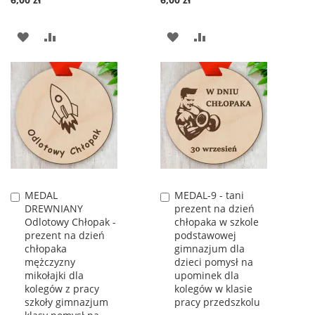
DODAJ
PORÓWNAJ
DODAJ
PORÓWNAJ
DO
DO
LISTY
LISTY
ŻYCZEŃ
ŻYCZEŃ
MEDAL
MEDAL-9 - tani
Dodaj
Dodaj
DREWNIANY
prezent na dzień
do
do
Odlotowy Chłopak -
chłopaka w szkole
koszyka
koszyka
prezent na dzień
podstawowej
chłopaka
gimnazjum dla
mężczyzny
dzieci pomysł na
mikołajki dla
upominek dla
kolegów z pracy
kolegów w klasie
szkoły gimnazjum
pracy przedszkolu