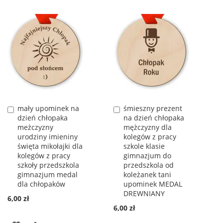
LISTY
DO
ŻYCZEŃ
LISTY
ŻYCZEŃ
mały upominek na
śmieszny prezent
Dodaj
Dodaj
dzień chłopaka
na dzień chłopaka
do
do
meżczyzny
mężczyzny dla
koszyka
koszyka
urodziny imieniny
kolegów z pracy
święta mikołajki dla
szkole klasie
kolegów z pracy
gimnazjum do
szkoły przedszkola
przedszkola od
gimnazjum medal
koleżanek tani
dla chłopaków
upominek MEDAL
DREWNIANY
6,00 zł
6,00 zł