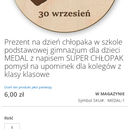
Prezent na dzień chłopaka w szkole
Przejdź
na
podstawowej gimnazjum dla dzieci
początek
MEDAL z napisem SUPER CHŁOPAK
galerii
pomysł na upominek dla kolegów z
klasy klasowe
Oceń ten produkt jako pierwszy
6,00 zł
W MAGAZYNIE
Symbol SKU
MEDAL-1
Ilość