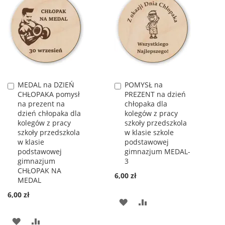
MEDAL na DZIEŃ
POMYSŁ na
Dodaj
Dodaj
CHŁOPAKA pomysł
PREZENT na dzień
do
do
na prezent na
chłopaka dla
koszyka
koszyka
dzień chłopaka dla
kolegów z pracy
kolegów z pracy
szkoły przedszkola
szkoły przedszkola
w klasie szkole
w klasie
podstawowej
podstawowej
gimnazjum MEDAL-
gimnazjum
3
CHŁOPAK NA
6,00 zł
MEDAL
6,00 zł
DODAJ
PORÓWNAJ
DO
DODAJ
PORÓWNAJ