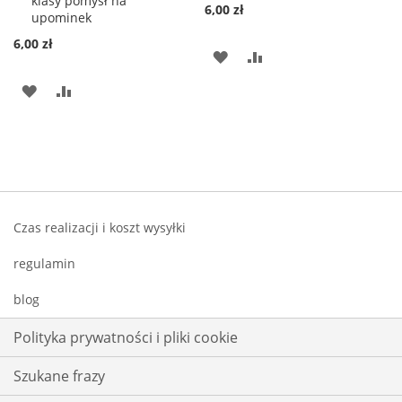
klasy pomysł na
6,00 zł
upominek
6,00 zł
DODAJ
PORÓWNAJ
DO
DODAJ
PORÓWNAJ
LISTY
DO
ŻYCZEŃ
LISTY
ŻYCZEŃ
Czas realizacji i koszt wysyłki
regulamin
blog
Polityka prywatności i pliki cookie
Szukane frazy