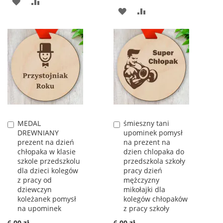
DODAJ
PORÓWNAJ
DODAJ
PORÓWNAJ
DO
DO
LISTY
LISTY
ŻYCZEŃ
ŻYCZEŃ
MEDAL
śmieszny tani
Dodaj
Dodaj
DREWNIANY
upominek pomysł
do
do
prezent na dzień
na prezent na
koszyka
koszyka
chłopaka w klasie
dzien chlopaka do
szkole przedszkolu
przedszkola szkoły
dla dzieci kolegów
pracy dzień
z pracy od
mężczyzny
dziewczyn
mikołajki dla
koleżanek pomysł
kolegów chłopaków
na upominek
z pracy szkoły
6,00 zł
6,00 zł