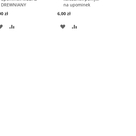
DREWNIANY
na upominek
00 zł
6,00 zł
DODAJ
PORÓWNAJ
DODAJ
PORÓWNAJ
DO
DO
LISTY
LISTY
ŻYCZEŃ
ŻYCZEŃ