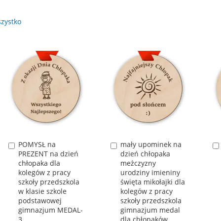
zystko
POMYSŁ na
mały upominek na
Dodaj
Dodaj
PREZENT na dzień
dzień chłopaka
do
do
chłopaka dla
meżczyzny
koszyka
koszyka
kolegów z pracy
urodziny imieniny
szkoły przedszkola
święta mikołajki dla
w klasie szkole
kolegów z pracy
podstawowej
szkoły przedszkola
gimnazjum MEDAL-
gimnazjum medal
3
dla chłopaków