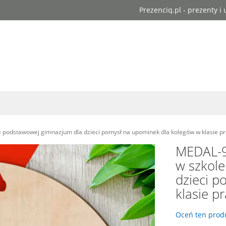
Prezenciq.pl - prezenty i
e podstawowej gimnazjum dla dzieci pomysł na upominek dla kolegów w klasie p
MEDAL-9 
w szkol
dzieci p
klasie p
Oceń ten produ