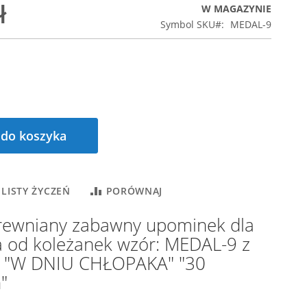
ł
W MAGAZYNIE
Symbol SKU
MEDAL-9
 do koszyka
 LISTY ŻYCZEŃ
PORÓWNAJ
rewniany zabawny upominek dla
a od koleżanek wzór: MEDAL-9 z
 "W DNIU CHŁOPAKA" "30
"