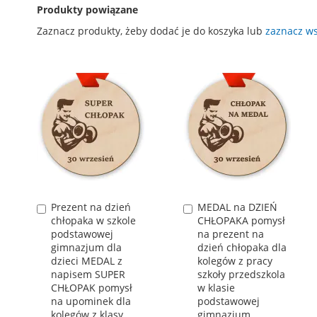
Produkty powiązane
Zaznacz produkty, żeby dodać je do koszyka lub
zaznacz ws
Prezent na dzień
MEDAL na DZIEŃ
Dodaj
Dodaj
chłopaka w szkole
CHŁOPAKA pomysł
do
do
podstawowej
na prezent na
koszyka
koszyka
gimnazjum dla
dzień chłopaka dla
dzieci MEDAL z
kolegów z pracy
napisem SUPER
szkoły przedszkola
CHŁOPAK pomysł
w klasie
na upominek dla
podstawowej
kolegów z klasy
gimnazjum