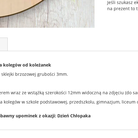
Jeśli szukasz 
na prezent to 
a kolegów od koleżanek
 sklejki brzozowej grubości 3mm.
rem wraz ze wstążką szerokości 12mm widoczną na zdjęciu (do sa
a kolegów w szkole podstawowej, przedszkolu, gimnazjum, liceum o
zabawny upominek z okazji: Dzień Chłopaka