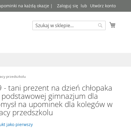
 upominki na każdą okazje |
Zaloguj się
Utwórz konto
Mój kos
Search
Search
racy przedszkolu
- tani prezent na dzień chłopaka
e podstawowej gimnazjum dla
omysł na upominek dla kolegów w
racy przedszkolu
kt jako pierwszy