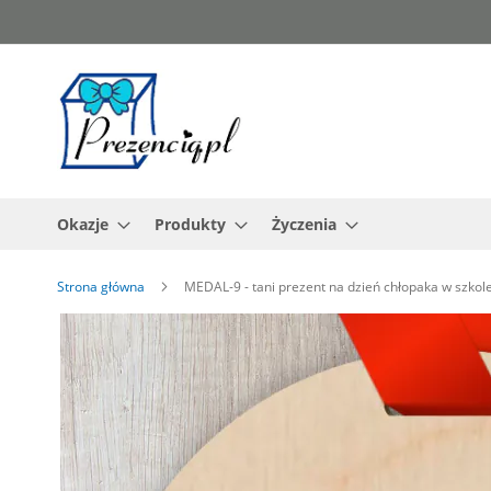
Przejdź
do
treści
Okazje
Produkty
Życzenia
Strona główna
MEDAL-9 - tani prezent na dzień chłopaka w szkol
Przejdź
na
koniec
galerii