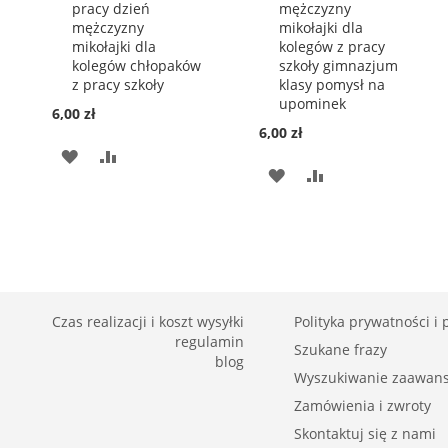
pracy dzień
mężczyzny
mężczyzny
mikołajki dla
mikołajki dla
kolegów z pracy
kolegów chłopaków
szkoły gimnazjum
z pracy szkoły
klasy pomysł na
upominek
6,00 zł
6,00 zł
DODAJ
PORÓWNAJ
DODAJ
PORÓWNAJ
DO
DO
LISTY
LISTY
ŻYCZEŃ
ŻYCZEŃ
Czas realizacji i koszt wysyłki
Polityka prywatności i p
regulamin
Szukane frazy
blog
Wyszukiwanie zaawan
Zamówienia i zwroty
Skontaktuj się z nami