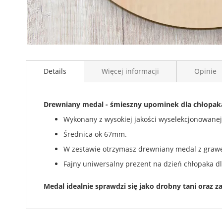
Przejdź
na
Details
Więcej informacji
Opinie
początek
galerii
Drewniany medal - śmieszny upominek dla chłopak
Wykonany z wysokiej jakości wyselekcjonowanej
Średnica ok 67mm.
W zestawie otrzymasz drewniany medal z grawe
Fajny uniwersalny prezent na dzień chłopaka dl
Medal idealnie sprawdzi się jako drobny tani oraz 