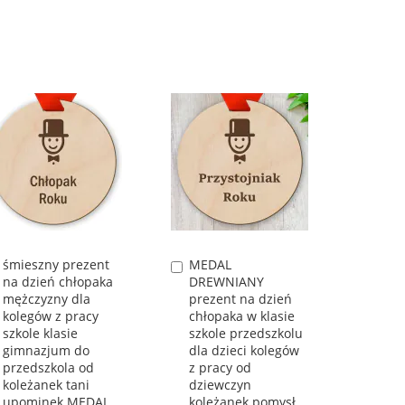
śmieszny prezent
MEDAL
Dodaj
Dodaj
na dzień chłopaka
DREWNIANY
do
do
mężczyzny dla
prezent na dzień
koszyka
koszyka
kolegów z pracy
chłopaka w klasie
szkole klasie
szkole przedszkolu
gimnazjum do
dla dzieci kolegów
przedszkola od
z pracy od
koleżanek tani
dziewczyn
upominek MEDAL
koleżanek pomysł