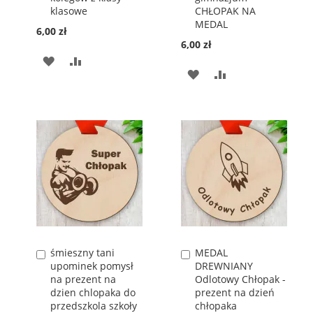
klasowe
CHŁOPAK NA
MEDAL
6,00 zł
6,00 zł
DODAJ
PORÓWNAJ
DODAJ
PORÓWNAJ
DO
DO
LISTY
LISTY
ŻYCZEŃ
ŻYCZEŃ
śmieszny tani
MEDAL
Dodaj
Dodaj
upominek pomysł
DREWNIANY
do
do
na prezent na
Odlotowy Chłopak -
koszyka
koszyka
dzien chlopaka do
prezent na dzień
przedszkola szkoły
chłopaka