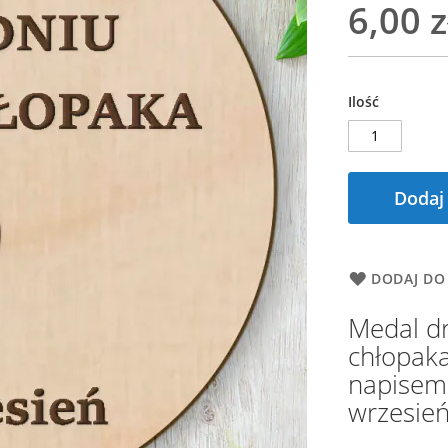
6,00 z
Ilość
Dodaj
DODAJ DO
Medal d
chłopak
napisem
wrzesień