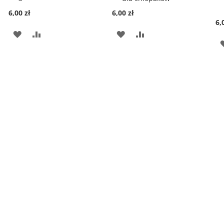
6,00 zł
6,00 zł
6,
DODAJ
PORÓWNAJ
DODAJ
PORÓWNAJ
DO
DO
LISTY
LISTY
ŻYCZEŃ
ŻYCZEŃ