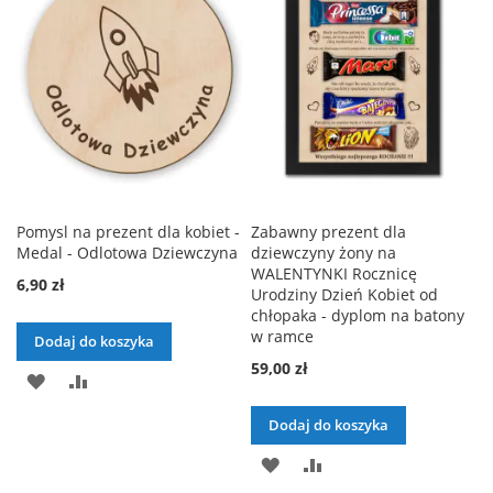
ŻYCZEŃ
ŻYCZEŃ
Pomysl na prezent dla kobiet -
Zabawny prezent dla
Medal - Odlotowa Dziewczyna
dziewczyny żony na
WALENTYNKI Rocznicę
6,90 zł
Urodziny Dzień Kobiet od
chłopaka - dyplom na batony
w ramce
Dodaj do koszyka
59,00 zł
DODAJ
PORÓWNAJ
DO
Dodaj do koszyka
LISTY
DODAJ
PORÓWNAJ