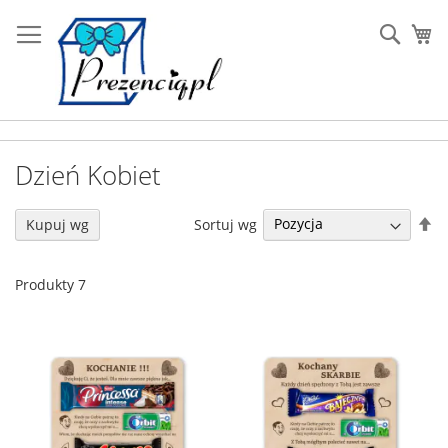
Przejdź
do
Sear
Mó
treści
Dzień Kobiet
U
Sortuj wg
Kupuj wg
ki
ma
Produkty
7