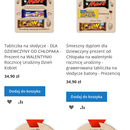
Tabliczka na słodycze - DLA
Śmieszny dyplom dla
DZIEWCZYNY OD CHŁOPAKA -
Dziewczyny prezent od
Prezent na WALENTYNKI
Chłopaka na walentynki
Rocznicę Urodziny Dzień
rocznicę urodziny -
Kobiet
grawerowana tabliczka na
słodycze batony - Prezenciq
34,90 zł
34,90 zł
Dodaj do koszyka
Dodaj do koszyka
DODAJ
PORÓWNAJ
DODAJ
PORÓWNAJ
DO
DO
LISTY
LISTY