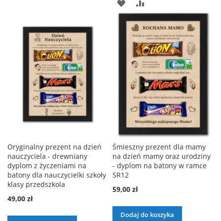
DO
DODAJ
PORÓWNAJ
LISTY
DO
ŻYCZEŃ
LISTY
ŻYCZEŃ
Oryginalny prezent na dzień
Śmieszny prezent dla mamy
nauczyciela - drewniany
na dzień mamy oraz urodziny
dyplom z życzeniami na
- dyplom na batony w ramce
batony dla nauczycielki szkoły
SR12
klasy przedszkola
59,00 zł
49,00 zł
Dodaj do koszyka