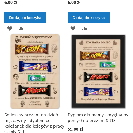
6,00 zł
6,00 zł
Dodaj do koszyka
Dodaj do koszyka
DODAJ
PORÓWNAJ
DODAJ
PORÓWNAJ
DO
DO
LISTY
LISTY
ŻYCZEŃ
ŻYCZEŃ
Śmieszny prezent na dzień
Dyplom dla mamy - oryginalny
mężczyzny - dyplom od
pomysł na prezent SR13
koleżanek dla kolegów z pracy
59,00 zł
szkoły S11