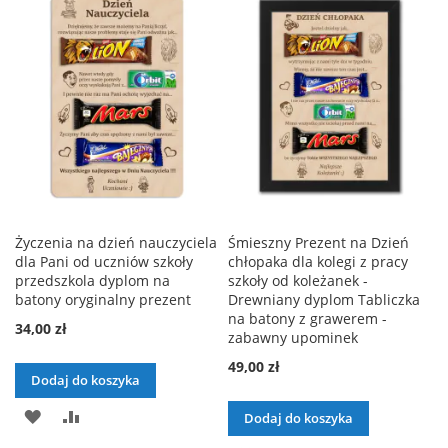
LISTY
LISTY
ŻYCZEŃ
ŻYCZEŃ
Życzenia na dzień nauczyciela
Śmieszny Prezent na Dzień
dla Pani od uczniów szkoły
chłopaka dla kolegi z pracy
przedszkola dyplom na
szkoły od koleżanek -
batony oryginalny prezent
Drewniany dyplom Tabliczka
na batony z grawerem -
34,00 zł
zabawny upominek
49,00 zł
Dodaj do koszyka
DODAJ
PORÓWNAJ
Dodaj do koszyka