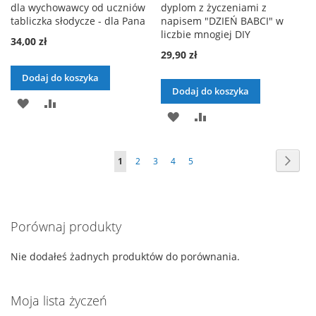
dla wychowawcy od uczniów
dyplom z życzeniami z
tabliczka słodycze - dla Pana
napisem "DZIEŃ BABCI" w
liczbie mnogiej DIY
34,00 zł
29,90 zł
Dodaj do koszyka
Dodaj do koszyka
DODAJ
PORÓWNAJ
DODAJ
PORÓWNAJ
DO
DO
LISTY
Strona
Stron
Nast
Aktualnie
Strona
Strona
Strona
Strona
1
2
3
4
5
LISTY
ŻYCZEŃ
czytasz
ŻYCZEŃ
stronę
Porównaj produkty
Nie dodałeś żadnych produktów do porównania.
Moja lista życzeń