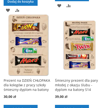
Dodaj do koszyka
DODAJ
PORÓWNAJ
DODAJ
PORÓWNAJ
DO
DO
LISTY
LISTY
ŻYCZEŃ
ŻYCZEŃ
Prezent na DZIEŃ CHŁOPAKA
Śmieszny prezent dla pary
dla kolegów z pracy szkoły
młodej z okazju ślubu -
śmieszny dyplom na batony
dyplom na batony S14
30,00 zł
39,00 zł