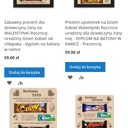
Zabawny prezent dla
Prezent upominek na Dzień
dziewczyny żony na
Kobiet Walentynki Rocznice
WALENTYNKI Rocznicę
urodziny dla dziewczyny żony
Urodziny Dzień Kobiet od
niej - DYPLOM NA BATONY W
chłopaka - dyplom na batony
RAMCE - Prezenciq
w ramce
59,00 zł
59,00 zł
Dodaj do koszyka
Dodaj do koszyka
DODAJ
PORÓWNAJ
DODAJ
PORÓWNAJ
DO
DO
LISTY
LISTY
ŻYCZEŃ
ŻYCZEŃ