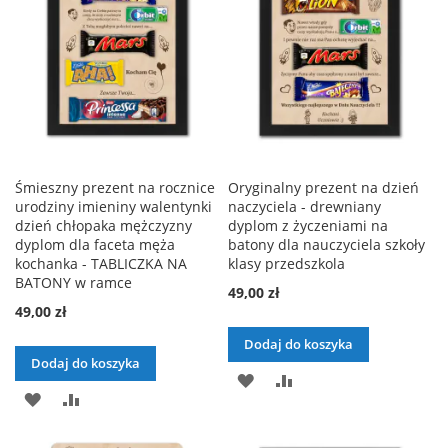
Śmieszny prezent na rocznice
Oryginalny prezent na dzień
urodziny imieniny walentynki
naczyciela - drewniany
dzień chłopaka mężczyzny
dyplom z życzeniami na
dyplom dla faceta męża
batony dla nauczyciela szkoły
kochanka - TABLICZKA NA
klasy przedszkola
BATONY w ramce
49,00 zł
49,00 zł
Dodaj do koszyka
Dodaj do koszyka
DODAJ
PORÓWNAJ
DODAJ
PORÓWNAJ
DO
DO