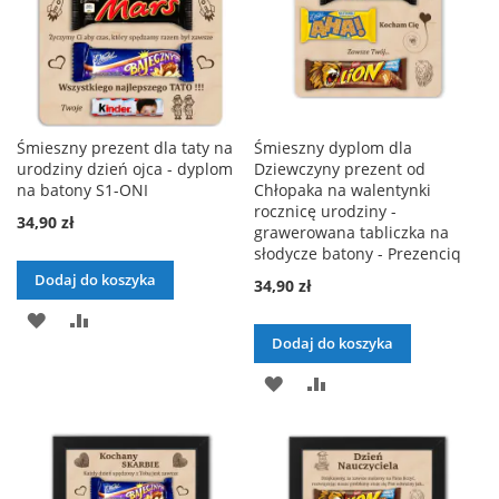
Śmieszny prezent dla taty na
Śmieszny dyplom dla
urodziny dzień ojca - dyplom
Dziewczyny prezent od
na batony S1-ONI
Chłopaka na walentynki
rocznicę urodziny -
34,90 zł
grawerowana tabliczka na
słodycze batony - Prezenciq
Dodaj do koszyka
34,90 zł
DODAJ
PORÓWNAJ
Dodaj do koszyka
DO
DODAJ
PORÓWNAJ
LISTY
DO
ŻYCZEŃ
LISTY
ŻYCZEŃ