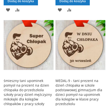
Dodaj do koszyka
Dodaj do koszyka
DODAJ
PORÓWNAJ
DODAJ
PORÓWNAJ
DO
DO
LISTY
LISTY
ŻYCZEŃ
ŻYCZEŃ
śmieszny tani upominek
MEDAL-9 - tani prezent na
pomysł na prezent na dzien
dzień chłopaka w szkole
chlopaka do przedszkola
podstawowej gimnazjum dla
szkoły pracy dzień mężczyzny
dzieci pomysł na upominek
mikołajki dla kolegów
dla kolegów w klasie pracy
chłopaków z pracy szkoły
przedszkolu