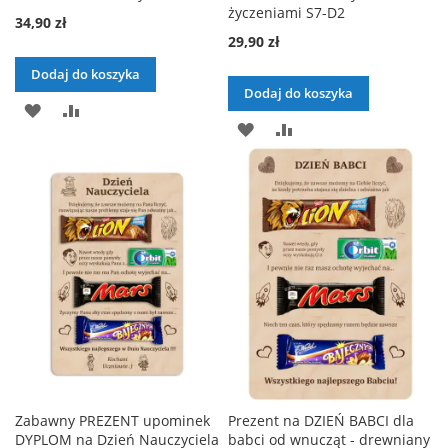
życzeniami S7-D2
34,90 zł
29,90 zł
Dodaj do koszyka
Dodaj do koszyka
DODAJ
PORÓWNAJ
DODAJ
PORÓWNAJ
DO
DO
LISTY
LISTY
ŻYCZEŃ
ŻYCZEŃ
Zabawny PREZENT upominek
Prezent na DZIEŃ BABCI dla
DYPLOM na Dzień Nauczyciela
babci od wnucząt - drewniany