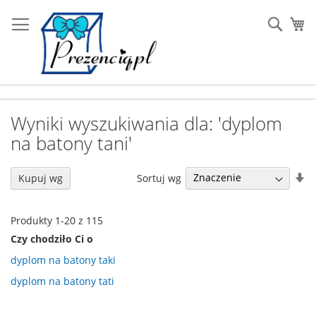
Przejdź
do
Sear
Mó
treści
Wyniki wyszukiwania dla: 'dyplom
na batony tani'
U
Sortuj wg
Kupuj wg
ki
ro
Produkty
1
-
20
z
115
Czy chodziło Ci o
dyplom na batony taki
dyplom na batony tati