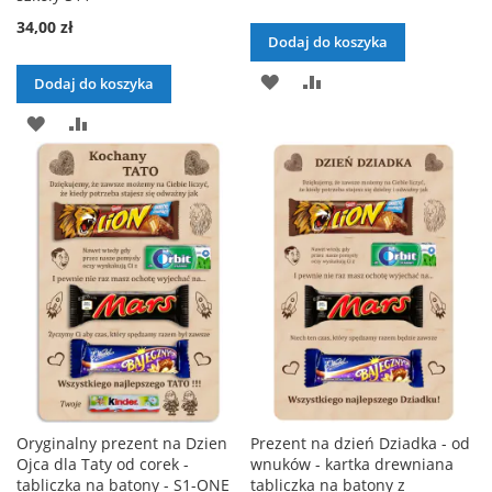
34,00 zł
Dodaj do koszyka
DODAJ
PORÓWNAJ
Dodaj do koszyka
DO
DODAJ
PORÓWNAJ
LISTY
DO
ŻYCZEŃ
LISTY
ŻYCZEŃ
Oryginalny prezent na Dzien
Prezent na dzień Dziadka - od
Ojca dla Taty od corek -
wnuków - kartka drewniana
tabliczka na batony - S1-ONE
tabliczka na batony z